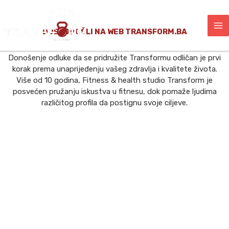
Skip
Ma
to
content
Me
DOBRODOŠLI NA WEB TRANSFORM.BA
Donošenje odluke da se pridružite Transformu odličan je prvi
korak prema unaprijeđenju vašeg zdravlja i kvalitete života.
Više od 10 godina, Fitness & health studio Transform je
posvećen pružanju iskustva u fitnesu, dok pomaže ljudima
različitog profila da postignu svoje ciljeve.