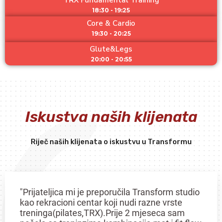
18:30 - 19:25
Core & Cardio
19:30 - 20:25
Glute&Legs
20:00 - 20:55
Iskustva naših klijenata
Riječ naših klijenata o iskustvu u Transformu
"Prijateljica mi je preporučila Transform studio
kao rekracioni centar koji nudi razne vrste
treninga(pilates,TRX).Prije 2 mjeseca sam