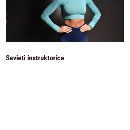
Savjeti instruktorice
Ukoliko želite da radite na jačanju muskulature nogu i
oblikovanju gluteusa ovaj program je najbolji izbor za vas.
Detaljnije