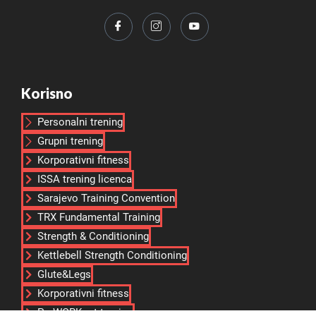
Korisno
Personalni trening
Grupni trening
Korporativni fitness
ISSA trening licenca
Sarajevo Training Convention
TRX Fundamental Training
Strength & Conditioning
Kettlebell Strength Conditioning
Glute&Legs
Korporativni fitness
PreWORKout trening