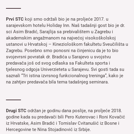
Prvi STC
koji smo održali bio je na proljeće 2017. u
sarajevskom hotelu Holiday Inn. Naš tadašnji gost bio je dr.
sci Asim Bradić, Sarajlija sa prebivalištem u Zagrebu i
akademskim angažmanom na najvećoj visokoškolskoj
ustanovi u Hrvatskoj – Kineziološkom fakultetu Sveučilišta u
Zagrebu. Posebno smo ponosni na činjenicu da je to bio
svojevrsni povratak dr. Bradića u Sarajevo u svojstvu
predavača još od svog odlaska sa Fakulteta sporta i
tjelesnog odgoja Univerzieteta u Sarajevu. Svi gosti tada su
saznali “Tri istina izvrsnog funkcionalnog treninga”, kako je
na zahtjev predavača bila tema tadašnjeg seminara.
Drugi STC
održan je godinu dana poslije, na proljeće 2018.
godine kada su predavači bili Pero Kuterovac i Roni Kovačić
iz Hrvatske, Asim Bradić i Tomislav Cvitanušić iz Bosne i
Hercegovine te Nina Stojadinović iz Srbije.