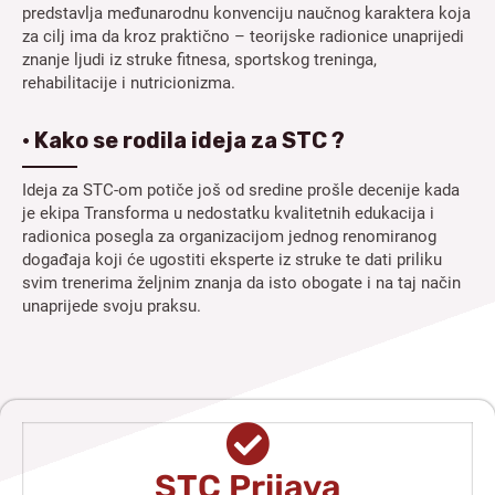
predstavlja međunarodnu konvenciju naučnog karaktera koja
za cilj ima da kroz praktično – teorijske radionice unaprijedi
znanje ljudi iz struke fitnesa, sportskog treninga,
rehabilitacije i nutricionizma.
• Kako se rodila ideja za STC ?
Ideja za STC-om potiče još od sredine prošle decenije kada
je ekipa Transforma u nedostatku kvalitetnih edukacija i
radionica posegla za organizacijom jednog renomiranog
događaja koji će ugostiti eksperte iz struke te dati priliku
svim trenerima željnim znanja da isto obogate i na taj način
unaprijede svoju praksu.
STC Prijava