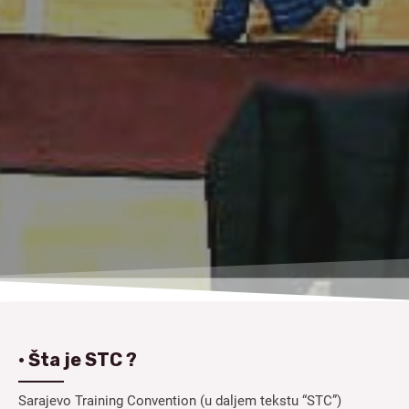
• Šta je STC ?
Sarajevo Training Convention (u daljem tekstu “STC”)