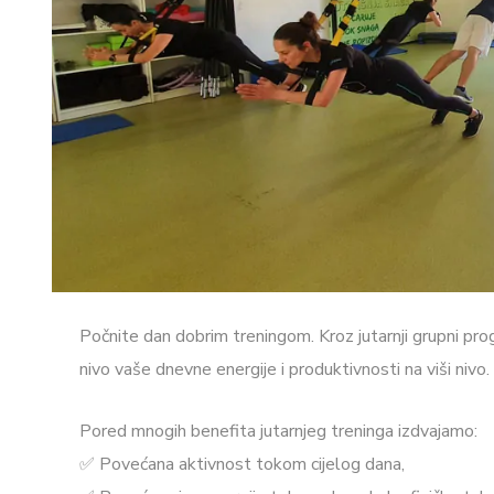
Počnite dan dobrim treningom. Kroz jutarnji grupni pr
nivo vaše dnevne energije i produktivnosti na viši nivo.
Pored mnogih benefita jutarnjeg treninga izdvajamo:
✅️ Povećana aktivnost tokom cijelog dana,