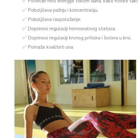
✅️ Povećan nivo energije tokom dana, kako fizičke tak
✅️ Poboljšava pažnju i koncentraciju,
✅️ Poboljšava raspoloženje,
✅️ Doprinosi regulaciji hormonalnog statusa,
✅️ Doprinosi regulaciji krvnog pritiska i šećera u krvi,
✅️ Pomaže kvaliteti sna.